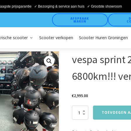
aagste prijsgarantie ✓ Bezorging & service aan huis ✓ Grootste showroom
AFSPRAAK
D
MAKEN
C
trische scooter
Scooter verkopen
Scooter Huren Groningen
vespa sprint
6800km!!! ve
€
2,995.00
vespa
TOEVOEGEN A
sprint
25km
bj2018