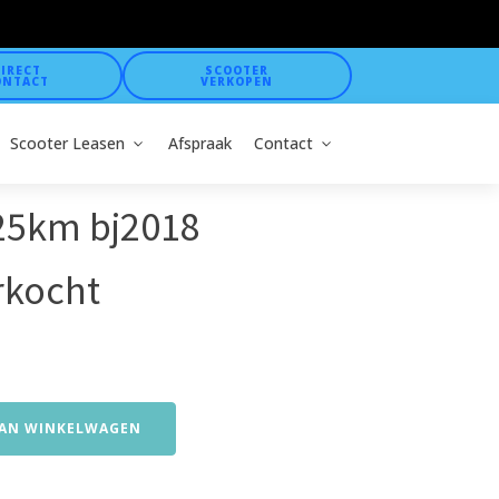
IRECT
SCOOTER
ONTACT
VERKOPEN
Scooter Leasen
Afspraak
Contact
 25km bj2018
rkocht
AN WINKELWAGEN