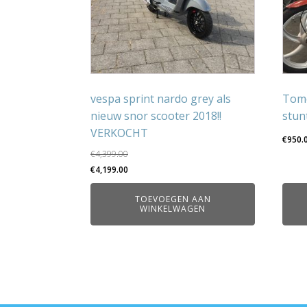
vespa sprint nardo grey als
Tomo
nieuw snor scooter 2018!!
stun
VERKOCHT
€
950.
€
4,399.00
Oorspronkelijke
Huidige
€
4,199.00
prijs
prijs
TOEVOEGEN AAN
was:
is:
WINKELWAGEN
€4,399.00.
€4,199.00.