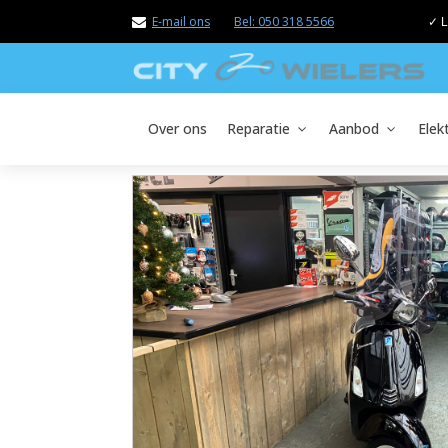
E-mail ons
Bel: 050 318 5566
✓ L
Over ons
Reparatie
Aanbod
Elek