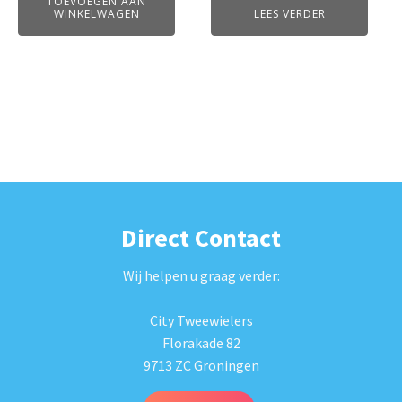
TOEVOEGEN AAN
WINKELWAGEN
LEES VERDER
Direct Contact
Wij helpen u graag verder:
City Tweewielers
Florakade 82
9713 ZC Groningen