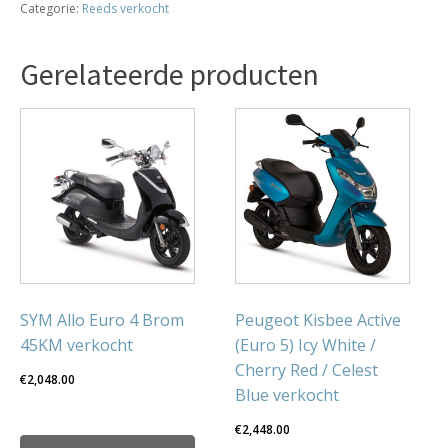
Categorie:
Reeds verkocht
bromfiets
bj2019
17111km
Gerelateerde producten
verkocht
aantal
SYM Allo Euro 4 Brom
Peugeot Kisbee Active
45KM verkocht
(Euro 5) Icy White /
Cherry Red / Celest
€
2,048.00
Blue verkocht
€
2,448.00