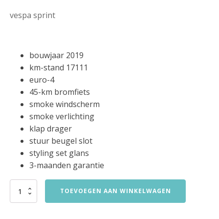
vespa sprint
bouwjaar 2019
km-stand 17111
euro-4
45-km bromfiets
smoke windscherm
smoke verlichting
klap drager
stuur beugel slot
styling set glans
3-maanden garantie
vespa
TOEVOEGEN AAN WINKELWAGEN
sprint
45-
km