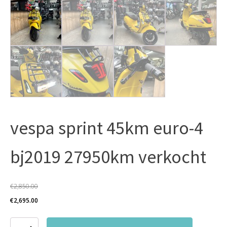
vespa sprint 45km euro-4
bj2019 27950km verkocht
€
2,850.00
Oorspronkelijke
Huidige
€
2,695.00
prijs
prijs
vespa