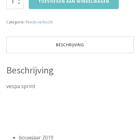
was:
is:
TOEVOEGEN AAN WINKELWAGEN
sprint
€2,850.00.
€2,695.00.
45km
euro-
Categorie:
Reeds verkocht
4
bj2019
27950km
verkocht
BESCHRIJVING
aantal
Beschrijving
vespa sprint
bouwjaar 2019