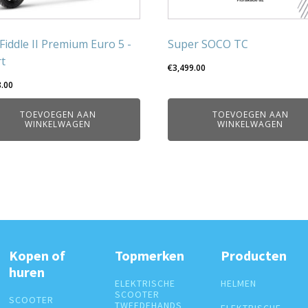
Fiddle II Premium Euro 5 -
Super SOCO TC
t
€
3,499.00
8.00
TOEVOEGEN AAN
TOEVOEGEN AAN
WINKELWAGEN
WINKELWAGEN
Kopen of
Topmerken
Producten
huren
ELEKTRISCHE
HELMEN
SCOOTER
SCOOTER
TWEEDEHANDS
ELEKTRISCHE