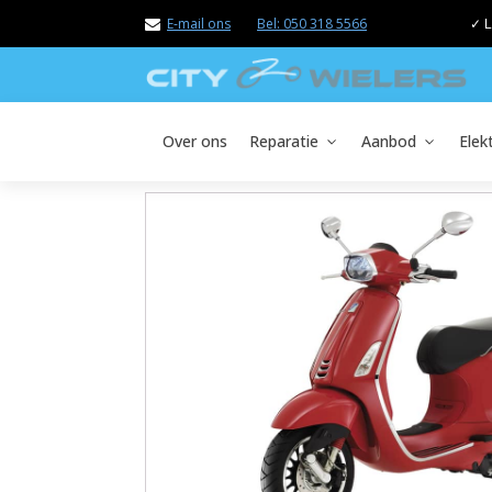
E-mail ons
Bel: 050 318 5566
✓ L
Over ons
Reparatie
Aanbod
Elek