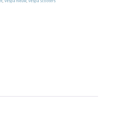
nt
,
Vespa nieuw
,
Vespa Scooters