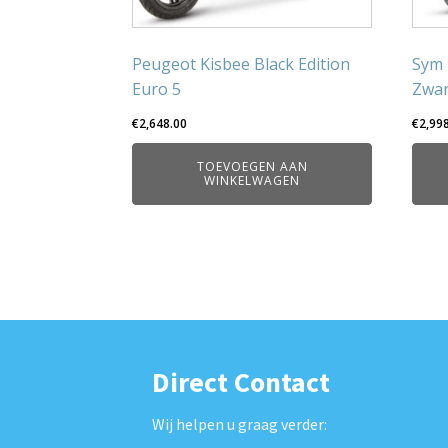
Peugeot Kisbee Black Edition
Sym 
Euro 5
Zwar
€
2,648.00
€
2,99
TOEVOEGEN AAN
WINKELWAGEN
Direct Contact
Wij helpen u graag verder: