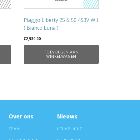
Piaggo Liberty 25 & 50 4S3V Wit
( Bianco Luna )
€
2,930.00
TOEVOEGEN AAN
WINKELWAGEN
Over ons
Nieuws
TEAM
HELMPLICHT
GESCHIEDENIS
ELEKTRISCH