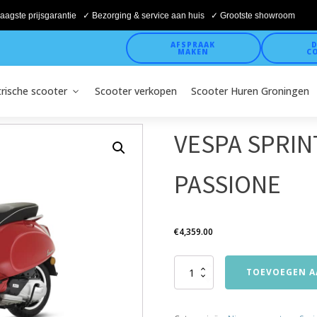
aagste prijsgarantie ✓ Bezorging & service aan huis ✓ Grootste showroom
AFSPRAAK
D
MAKEN
C
trische scooter
Scooter verkopen
Scooter Huren Groningen
VESPA SPRIN
PASSIONE
€
4,359.00
VESPA
TOEVOEGEN A
SPRINT
4T
50CC