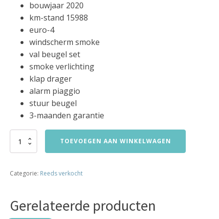
bouwjaar 2020
km-stand 15988
euro-4
windscherm smoke
val beugel set
smoke verlichting
klap drager
alarm piaggio
stuur beugel
3-maanden garantie
vespa
TOEVOEGEN AAN WINKELWAGEN
sprint
50
45km
Categorie:
Reeds verkocht
bromfiets
bj2020
15899km
Gerelateerde producten
verkocht
aantal