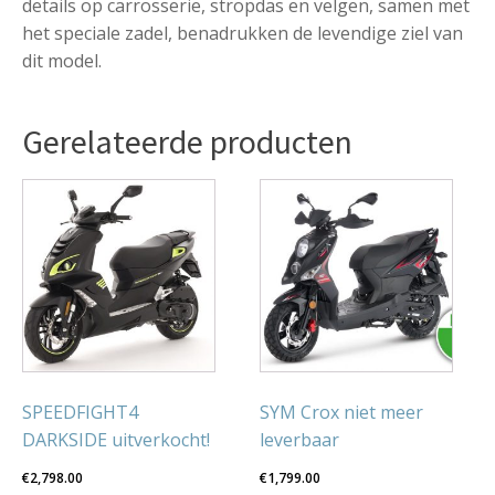
details op carrosserie, stropdas en velgen, samen met
het speciale zadel, benadrukken de levendige ziel van
dit model.
Gerelateerde producten
Dit
product
heeft
meerdere
variaties.
Deze
optie
kan
gekozen
SPEEDFIGHT4
SYM Crox niet meer
worden
DARKSIDE uitverkocht!
leverbaar
op
€
2,798.00
€
1,799.00
de