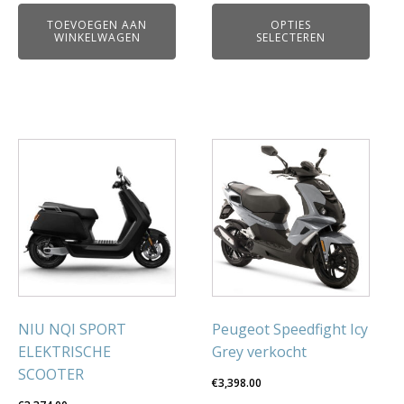
productpagina
TOEVOEGEN AAN
OPTIES
WINKELWAGEN
SELECTEREN
NIU NQI SPORT
Peugeot Speedfight Icy
ELEKTRISCHE
Grey verkocht
SCOOTER
€
3,398.00