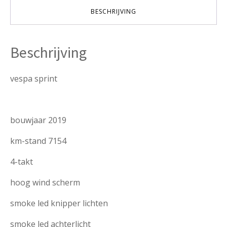
VERKOCHT
BESCHRIJVING
aantal
Beschrijving
vespa sprint
bouwjaar 2019
km-stand 7154
4-takt
hoog wind scherm
smoke led knipper lichten
smoke led achterlicht