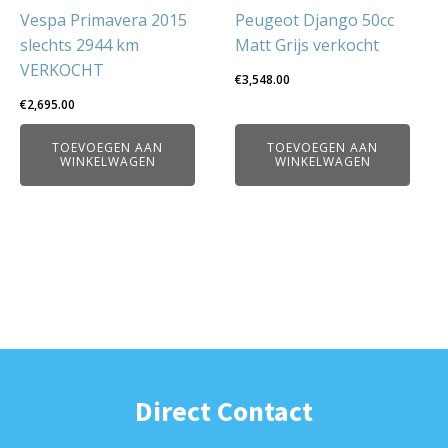
Vespa Primavera 2015
Peugeot Django 50cc
slechts 2944 km
Matt Grijs verkocht
VERKOCHT
€
3,548.00
€
2,695.00
TOEVOEGEN AAN
TOEVOEGEN AAN
WINKELWAGEN
WINKELWAGEN
Direct Contact