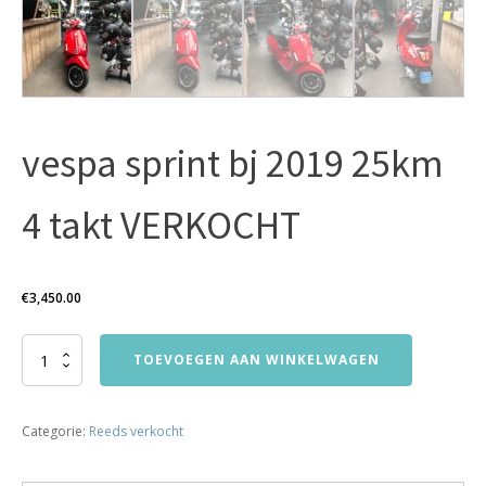
vespa sprint bj 2019 25km
4 takt VERKOCHT
€
3,450.00
vespa
TOEVOEGEN AAN WINKELWAGEN
sprint
bj
2019
Categorie:
Reeds verkocht
25km
4
takt