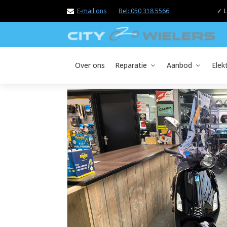
E-mail ons
Bel: 050 318 5566
✓ L
Over ons
Reparatie
Aanbod
Elek