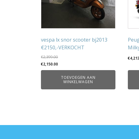
vespa lx snor scooter bj2013
Peug
€2150,-VERKOCHT
Milk
€
2,399.00
€
4,21
Oorspronkelijke
Huidige
€
2,150.00
prijs
prijs
TOEVOEGEN AAN
was:
is:
WINKELWAGEN
€2,399.00.
€2,150.00.