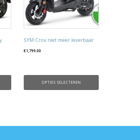
optie
kan
gekozen
worden
op
y
SYM Crox niet meer leverbaar
de
productpagina
€
1,799.00
OPTIES SELECTEREN