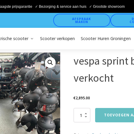
aagste prijsgarantie ✓ Bezorging & service aan huis ✓ Grootste showroom
AFSPRAAK
D
MAKEN
C
trische scooter
Scooter verkopen
Scooter Huren Groningen
vespa sprint 
verkocht
€
2,895.00
vespa
TOEVOEGEN A
sprint
bj2017
45