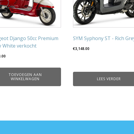
eot Django 50cc Premium
SYM Syphony ST - Rich Gre
y White verkocht
€
3,148.00
3.00
TOEVOEGEN AAN
WINKELWAGEN
LEES VERDER