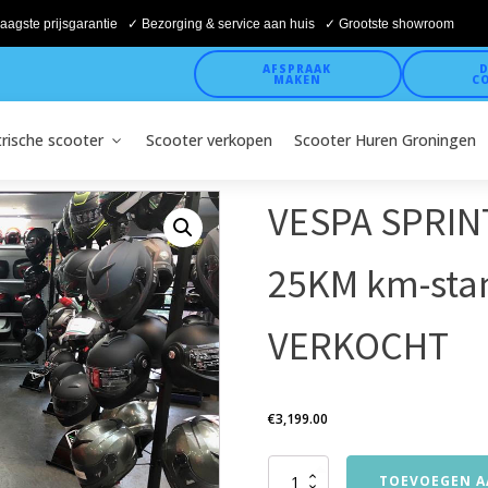
aagste prijsgarantie ✓ Bezorging & service aan huis ✓ Grootste showroom
AFSPRAAK
D
MAKEN
C
trische scooter
Scooter verkopen
Scooter Huren Groningen
VESPA SPRIN
25KM km-stand
VERKOCHT
€
3,199.00
VESPA
TOEVOEGEN A