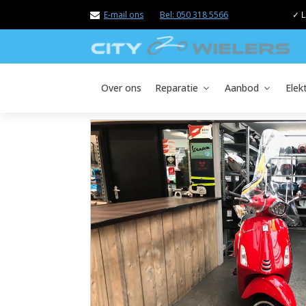
E-mail ons
Bel: 050 318 5566
✓ L
Over ons
Reparatie
Aanbod
Elek