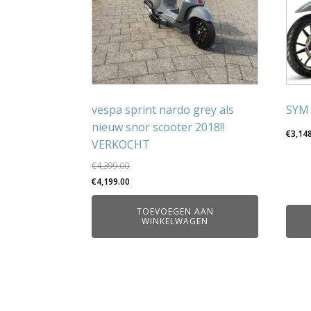
vespa sprint nardo grey als
SYM 
nieuw snor scooter 2018!!
€
3,14
VERKOCHT
€
4,399.00
Oorspronkelijke
Huidige
€
4,199.00
prijs
prijs
TOEVOEGEN AAN
was:
is:
WINKELWAGEN
€4,399.00.
€4,199.00.