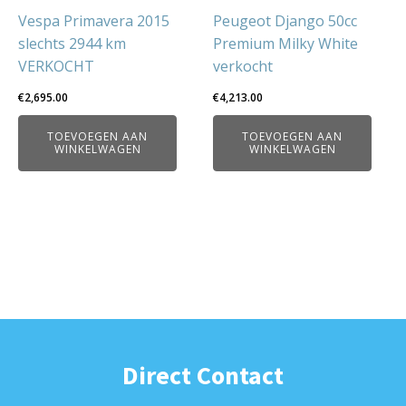
Vespa Primavera 2015
Peugeot Django 50cc
slechts 2944 km
Premium Milky White
VERKOCHT
verkocht
€
2,695.00
€
4,213.00
TOEVOEGEN AAN
TOEVOEGEN AAN
WINKELWAGEN
WINKELWAGEN
Direct Contact