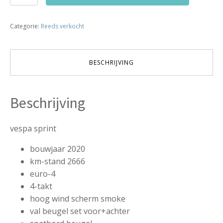
custom
euro
Categorie:
Reeds verkocht
4
bj2020
2666km!!!
verkocht
BESCHRIJVING
aantal
Beschrijving
vespa sprint
bouwjaar 2020
km-stand 2666
euro-4
4-takt
hoog wind scherm smoke
val beugel set voor+achter