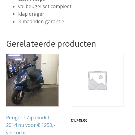
val beugel set compleet
klap drager
3-maanden garantie
Gerelateerde producten
Dit
product
heeft
meerdere
variaties.
Deze
optie
kan
gekozen
Peugeot Zip model
€
1,748.00
worden
2014 nu voor € 1250,-
op
verkocht