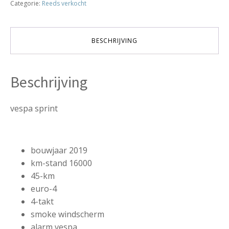
Categorie:
Reeds verkocht
45km
bj2019
16000km
verkocht
BESCHRIJVING
aantal
Beschrijving
vespa sprint
bouwjaar 2019
km-stand 16000
45-km
euro-4
4-takt
smoke windscherm
alarm vespa