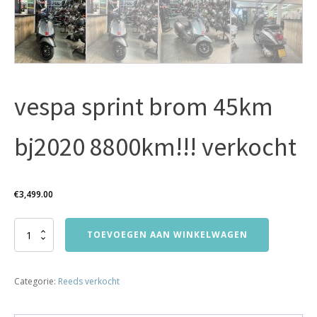
vespa sprint brom 45km
bj2020 8800km!!! verkocht
€
3,499.00
vespa
TOEVOEGEN AAN WINKELWAGEN
sprint
brom
45km
Categorie:
Reeds verkocht
bj2020
8800km!!!
verkocht