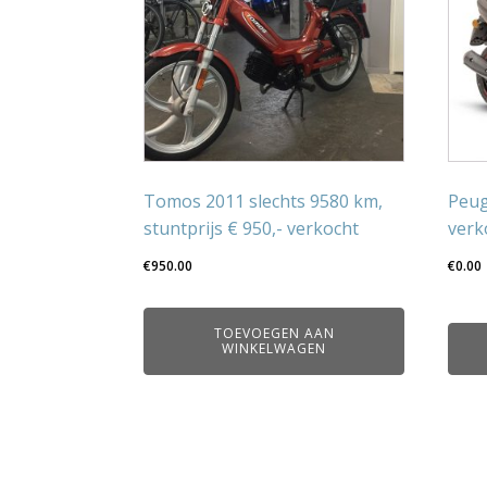
Tomos 2011 slechts 9580 km,
Peug
stuntprijs € 950,- verkocht
verk
€
950.00
€
0.00
TOEVOEGEN AAN
WINKELWAGEN