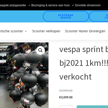
aagste prijsgarantie ✓ Bezorging & service aan huis ✓ Grootste showroom
AFSPRAAK
D
MAKEN
C
trische scooter
Scooter verkopen
Scooter Huren Groningen
vespa sprint
bj2021 1km!!
verkocht
€
3,999.00
Oorspronkelijke
Huidige
€
3,699.00
prijs
prijs