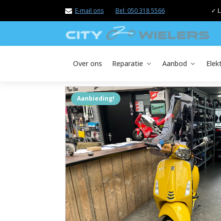
E-mail ons
Bel: 050 318 5566
✓ L
Over ons
Reparatie
Aanbod
Elek
Aanbieding!