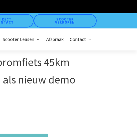
IRECT
SCOOTER
ONTACT
VERKOPEN
Scooter Leasen
Afspraak
Contact
 bromfiets 45km
! als nieuw demo