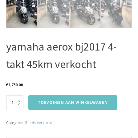
yamaha aerox bj2017 4-
takt 45km verkocht
€
1,750.00
yamaha
TOEVOEGEN AAN WINKELWAGEN
aerox
bj2017
4-
Categorie:
Reeds verkocht
takt
45km
verkocht