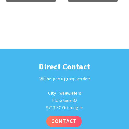
Direct Contact
Wij helpen u graag verder:
City Tweewielers
Florakade 82
9713 ZC Groningen
CONTACT