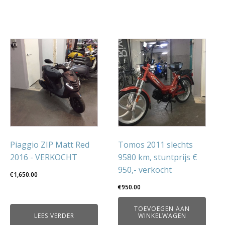
Piaggio ZIP Matt Red
Tomos 2011 slechts
2016 - VERKOCHT
9580 km, stuntprijs €
950,- verkocht
€
1,650.00
€
950.00
TOEVOEGEN AAN
LEES VERDER
WINKELWAGEN