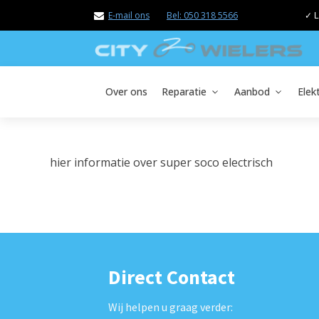
E-mail ons
Bel: 050 318 5566
✓ L
Over ons
Reparatie
Aanbod
Elek
hier informatie over super soco electrisch
Direct Contact
Wij helpen u graag verder: