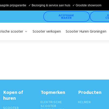
aagste prijsgarantie ✓ Bezorging & service aan huis ✓ Grootste showroom
AFSPRAAK
D
MAKEN
C
trische scooter
Scooter verkopen
Scooter Huren Groningen
Kopen of
Topmerken
Producten
huren
ELEKTRISCHE
HELMEN
SCOOTER
SCOOTER