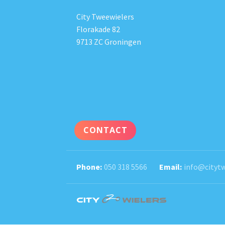
City Tweewielers
Florakade 82
9713 ZC Groningen
CONTACT
050 318 5566
info@citytw