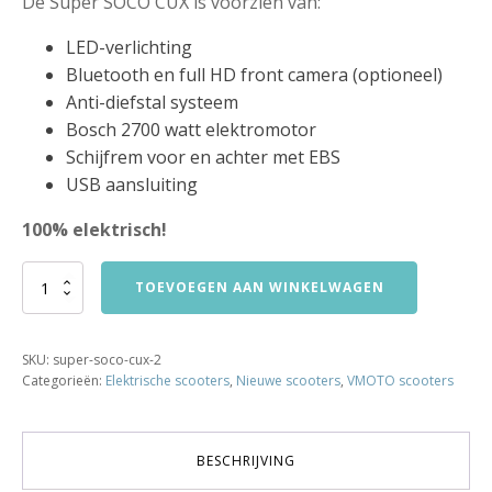
De Super SOCO CUX is voorzien van:
LED-verlichting
Bluetooth en full HD front camera (optioneel)
Anti-diefstal systeem
Bosch 2700 watt elektromotor
Schijfrem voor en achter met EBS
USB aansluiting
100% elektrisch!
Super
TOEVOEGEN AAN WINKELWAGEN
SOCO
CUX
-
SKU:
super-soco-cux-2
Blauw
Categorieën:
Elektrische scooters
,
Nieuwe scooters
,
VMOTO scooters
aantal
BESCHRIJVING