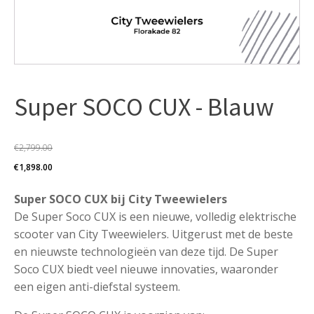
Super SOCO CUX - Blauw
€
2,799.00
Oorspronkelijke
Huidige
€
1,898.00
prijs
prijs
Super SOCO CUX bij City Tweewielers
was:
is:
De Super Soco CUX is een nieuwe, volledig elektrische
€2,799.00.
€1,898.00.
scooter van City Tweewielers. Uitgerust met de beste
en nieuwste technologieën van deze tijd. De Super
Soco CUX biedt veel nieuwe innovaties, waaronder
een eigen anti-diefstal systeem.