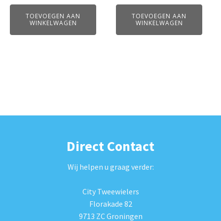
TOEVOEGEN AAN
TOEVOEGEN AAN
WINKELWAGEN
WINKELWAGEN
Direct Contact
Wij helpen u graag verder:
City Tweewielers
Florakade 82
9713 ZC Groningen