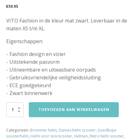
€
59.95
VITO Fashion in de kleur mat zwart. Leverbaar in de
maten XS t/m XL.
Eigenschappen:
- Fashion design en vizier
- Uitstekende pasvorm
- Uitneembare en uitwasbare oorpads
- Gebruiksvriendelijke veiligheidssluiting
- ECE goedgekeurd
- Zwart binnenwerk
HELM
TOEVOEGEN AAN WINKELWAGEN
VITO
JET
LORETO
Categorieën:
Brommer helm
,
Dames helm scooter
,
Goedkope
MAT
scooterhelm
,
Helm voor snorscooter
,
Helmen
,
Retro helm scooter
,
ZWART