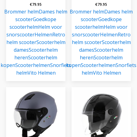
€
79.95
€
79.95
Brommer helm
Dames helm
Brommer helm
Dames helm
scooter
Goedkope
scooter
Goedkope
scooterhelm
Helm voor
scooterhelm
Helm voor
snorscooter
Helmen
Retro
snorscooter
Helmen
Retro
helm scooter
Scooterhelm
helm scooter
Scooterhelm
dames
Scooterhelm
dames
Scooterhelm
heren
Scooterhelm
heren
Scooterhelm
kopen
Scooterhelmen
Snorfiets
kopen
Scooterhelmen
Snorfiets
helm
Vito Helmen
helm
Vito Helmen