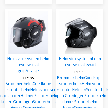
Helm vito systeemhelm
Helm vito systeemhelm
reverse mat
reverse mat zwart
grijs/oranje
€
179.95
Brommer helm
Goedkope
€
179.95
Brommer helm
Goedkope
scooterhelm
Helm voor
scooterhelm
Helm voor
snorscooter
Helmen
Scooter hel
snorscooter
Helmen
Scooter helm
kopen Groningen
Scooterhelm
kopen Groningen
Scooterhelm
dames
Scooterhelm
dames
Scooterhelm
heren
Scooterhelm