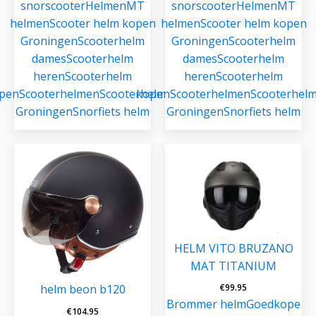
snorscooter
Helmen
MT
snorscooter
Helmen
MT
helmen
Scooter helm kopen
helmen
Scooter helm kopen
Groningen
Scooterhelm
Groningen
Scooterhelm
dames
Scooterhelm
dames
Scooterhelm
heren
Scooterhelm
heren
Scooterhelm
pen
Scooterhelmen
Scooterhelmen
kopen
Scooterhelmen
Scooterhel
Groningen
Snorfiets helm
Groningen
Snorfiets helm
HELM VITO BRUZANO
MAT TITANIUM
€
99.95
helm beon b120
Brommer helm
Goedkope
€
104.95