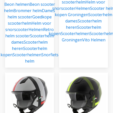
scooterhelm
Helm voor
Beon helmen
Beon scooter
snorscooter
Helmen
Scooter hel
helm
Brommer helm
Dames
kopen Groningen
Scooterhelm
helm scooter
Goedkope
dames
Scooterhelm
scooterhelm
Helm voor
heren
Scooterhelm
snorscooter
Helmen
Retro
kopen
Scooterhelmen
Scooterhel
helm scooter
Scooterhelm
Groningen
Vito Helmen
dames
Scooterhelm
heren
Scooterhelm
kopen
Scooterhelmen
Snorfiets
helm