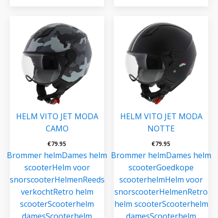
HELM VITO JET MODA
HELM VITO JET MODA
CAMO
NOTTE
€
79.95
€
79.95
Brommer helm
Dames helm
Brommer helm
Dames helm
scooter
Helm voor
scooter
Goedkope
snorscooter
Helmen
Reeds
scooterhelm
Helm voor
verkocht
Retro helm
snorscooter
Helmen
Retro
scooter
Scooterhelm
helm scooter
Scooterhelm
dames
Scooterhelm
dames
Scooterhelm