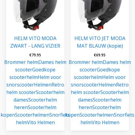
HELM VITO MODA
HELM VITO JET MODA
ZWART - LANG VIZIER
MAT BLAUW (kopie)
€
79.95
€
69.95
Brommer helm
Dames helm
Brommer helm
Dames helm
scooter
Goedkope
scooter
Goedkope
scooterhelm
Helm voor
scooterhelm
Helm voor
snorscooter
Helmen
Retro
snorscooter
Helmen
Retro
helm scooter
Scooterhelm
helm scooter
Scooterhelm
dames
Scooterhelm
dames
Scooterhelm
heren
Scooterhelm
heren
Scooterhelm
kopen
Scooterhelmen
Snorfiets
kopen
Scooterhelmen
Snorfiets
helm
Vito Helmen
helm
Vito Helmen