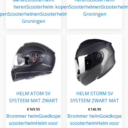
heren
Scooterhelm
kopen
Scooterhelmen
Scooterhel
pen
Scooterhelmen
Scooterhelmen
Groningen
Groningen
HELM ATOM SV
HELM STORM SV
SYSTEEM MAT ZWART
SYSTEEM ZWART MAT
€
169.95
€
146.90
Brommer helm
Goedkope
Brommer helm
Goedkope
scooterhelm
Helm voor
scooterhelm
Helm voor