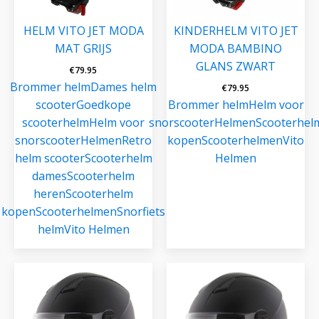
HELM VITO JET MODA
KINDERHELM VITO JET
MAT GRIJS
MODA BAMBINO
GLANS ZWART
€
79.95
Brommer helm
Dames helm
€
79.95
scooter
Goedkope
Brommer helm
Helm voor
scooterhelm
Helm voor
snorscooter
Helmen
Scooterhel
snorscooter
Helmen
Retro
kopen
Scooterhelmen
Vito
helm scooter
Scooterhelm
Helmen
dames
Scooterhelm
heren
Scooterhelm
kopen
Scooterhelmen
Snorfiets
helm
Vito Helmen