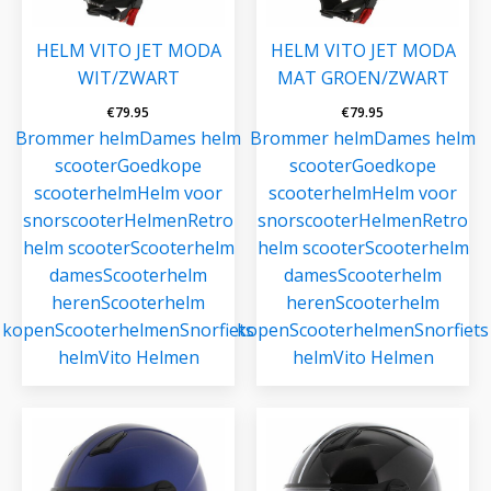
HELM VITO JET MODA
HELM VITO JET MODA
WIT/ZWART
MAT GROEN/ZWART
€
79.95
€
79.95
Brommer helm
Dames helm
Brommer helm
Dames helm
scooter
Goedkope
scooter
Goedkope
scooterhelm
Helm voor
scooterhelm
Helm voor
snorscooter
Helmen
Retro
snorscooter
Helmen
Retro
helm scooter
Scooterhelm
helm scooter
Scooterhelm
dames
Scooterhelm
dames
Scooterhelm
heren
Scooterhelm
heren
Scooterhelm
kopen
Scooterhelmen
Snorfiets
kopen
Scooterhelmen
Snorfiets
helm
Vito Helmen
helm
Vito Helmen