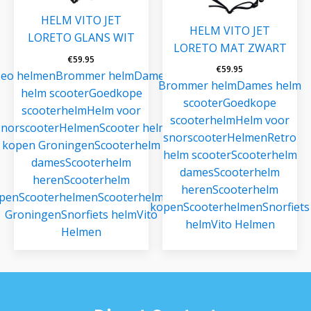
HELM VITO JET
HELM VITO JET
LORETO GLANS WIT
LORETO MAT ZWART
€
59.95
€
59.95
eo helmen
Brommer helm
Dames
Brommer helm
Dames helm
helm scooter
Goedkope
scooter
Goedkope
scooterhelm
Helm voor
scooterhelm
Helm voor
snorscooter
Helmen
Scooter helm
snorscooter
Helmen
Retro
kopen Groningen
Scooterhelm
helm scooter
Scooterhelm
dames
Scooterhelm
dames
Scooterhelm
heren
Scooterhelm
heren
Scooterhelm
pen
Scooterhelmen
Scooterhelmen
kopen
Scooterhelmen
Snorfiets
Groningen
Snorfiets helm
Vito
helm
Vito Helmen
Helmen