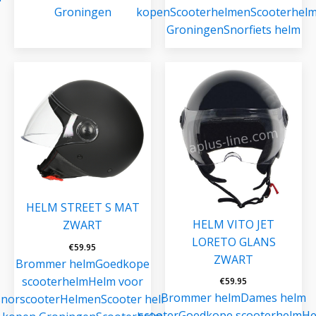
Groningen
kopen
Scooterhelmen
Scooterhel
Groningen
Snorfiets helm
HELM STREET S MAT
HELM VITO JET
ZWART
LORETO GLANS
€
59.95
ZWART
Brommer helm
Goedkope
scooterhelm
Helm voor
€
59.95
Brommer helm
Dames helm
snorscooter
Helmen
Scooter helm
scooter
Goedkope scooterhelm
He