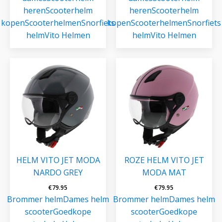
heren
Scooterhelm
heren
Scooterhelm
kopen
Scooterhelmen
Snorfiets
kopen
Scooterhelmen
Snorfiets
helm
Vito Helmen
helm
Vito Helmen
HELM VITO JET MODA
ROZE HELM VITO JET
NARDO GREY
MODA MAT
€
79.95
€
79.95
Brommer helm
Dames helm
Brommer helm
Dames helm
scooter
Goedkope
scooter
Goedkope