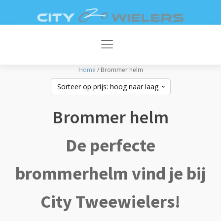
AFSPRAAK
DIRECT
MAKEN
CONTACT
V
Home
/ Brommer helm
Brommer helm
De perfecte
brommerhelm vind je bij
City Tweewielers!