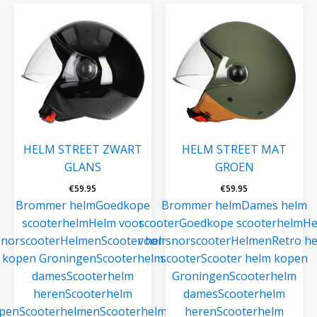
HELM STREET ZWART
HELM STREET MAT
GLANS
GROEN
€
59.95
€
59.95
Brommer helm
Goedkope
Brommer helm
Dames helm
scooterhelm
Helm voor
scooter
Goedkope scooterhelm
He
snorscooter
Helmen
Scooter helm
voor snorscooter
Helmen
Retro h
kopen Groningen
Scooterhelm
scooter
Scooter helm kopen
dames
Scooterhelm
Groningen
Scooterhelm
heren
Scooterhelm
dames
Scooterhelm
pen
Scooterhelmen
Scooterhelmen
heren
Scooterhelm