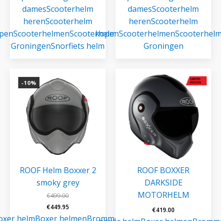
dames
Scooterhelm
dames
Scooterhelm
heren
Scooterhelm
heren
Scooterhelm
pen
Scooterhelmen
Scooterhelmen
kopen
Scooterhelmen
Scooterhel
Groningen
Snorfiets helm
Groningen
-10%
ROOF Helm Boxxer 2
ROOF BOXXER
smoky grey
DARKSIDE
MOTORHELM
€
499.00
Oorspronkelijke
Huidige
€
449.95
€
419.00
prijs
prijs
oxer helm
Boxer helmen
Brommer