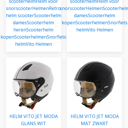
scooterhelm
Helm voor
scooterhelm
Helm voor
snorscooter
Helmen
Retro
snorscooter
Helmen
Scooterhel
helm scooter
Scooterhelm
dames
Scooterhelm
dames
Scooterhelm
kopen
Scooterhelmen
Snorfiets
heren
Scooterhelm
helm
Vito Helmen
kopen
Scooterhelmen
Snorfiets
helm
Vito Helmen
HELM VITO JET MODA
HELM VITO JET MODA
GLANS WIT
MAT ZWART