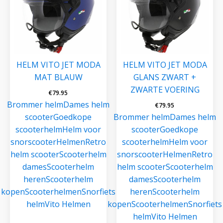
HELM VITO JET MODA
HELM VITO JET MODA
MAT BLAUW
GLANS ZWART +
ZWARTE VOERING
€
79.95
Brommer helm
Dames helm
€
79.95
scooter
Goedkope
Brommer helm
Dames helm
scooterhelm
Helm voor
scooter
Goedkope
snorscooter
Helmen
Retro
scooterhelm
Helm voor
helm scooter
Scooterhelm
snorscooter
Helmen
Retro
dames
Scooterhelm
helm scooter
Scooterhelm
heren
Scooterhelm
dames
Scooterhelm
kopen
Scooterhelmen
Snorfiets
heren
Scooterhelm
helm
Vito Helmen
kopen
Scooterhelmen
Snorfiets
helm
Vito Helmen