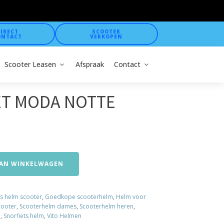
IRECT
SCOOTER
ONTACT
VERKOPEN
Scooter Leasen
Afspraak
Contact
ET MODA NOTTE
AN WINKELWAGEN
 helm scooter
,
Goedkope scooterhelm
,
Helm voor
cooter
,
Scooterhelm dames
,
Scooterhelm heren
,
n
,
Snorfiets helm
,
Vito Helmen