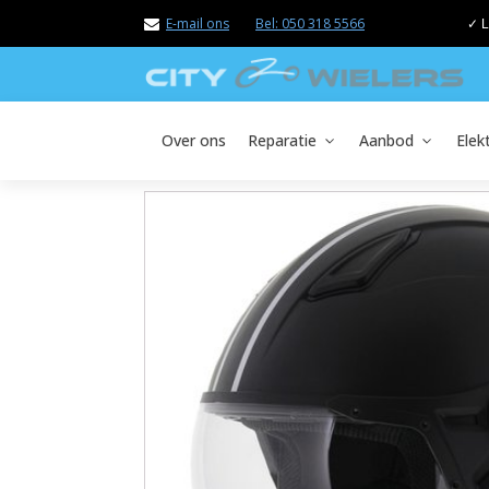
E-mail ons
Bel: 050 318 5566
✓ L
Over ons
Reparatie
Aanbod
Elek