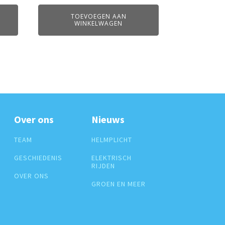
TOEVOEGEN AAN
WINKELWAGEN
Over ons
Nieuws
TEAM
HELMPLICHT
GESCHIEDENIS
ELEKTRISCH
RIJDEN
OVER ONS
GROEN EN MEER