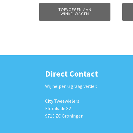
TOEVOEGEN AAN
WINKELWAGEN
Direct Contact
Wij helpen u graag verder:
City Tweewielers
Florakade 82
9713 ZC Groningen