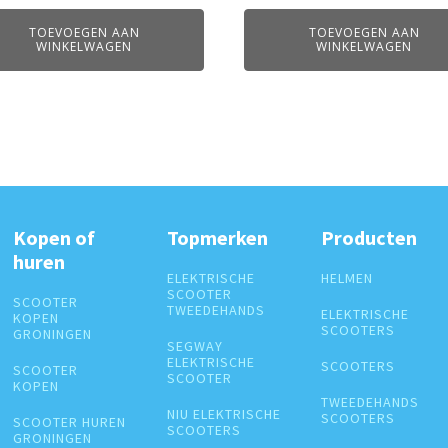
TOEVOEGEN AAN
TOEVOEGEN AAN
WINKELWAGEN
WINKELWAGEN
Kopen of
Topmerken
Producten
huren
ELEKTRISCHE
HELMEN
SCOOTER
SCOOTER
TWEEDEHANDS
ELEKTRISCHE
KOPEN
SCOOTERS
GRONINGEN
SEGWAY
ELEKTRISCHE
SCOOTERS
SCOOTER
SCOOTER
KOPEN
TWEEDEHANDS
NIU ELEKTRISCHE
SCOOTERS
SCOOTER HUREN
SCOOTERS
GRONINGEN