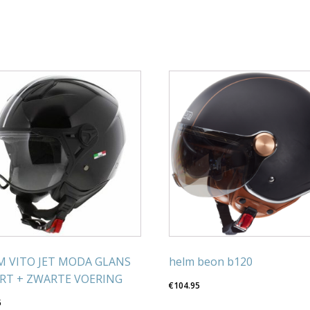
M VITO JET MODA GLANS
helm beon b120
RT + ZWARTE VOERING
€
104.95
5