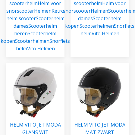
scooterhelm
Helm voor
scooterhelm
Helm voor
snorscooter
Helmen
Retro
snorscooter
Helmen
Scooterhel
helm scooter
Scooterhelm
dames
Scooterhelm
dames
Scooterhelm
kopen
Scooterhelmen
Snorfiets
heren
Scooterhelm
helm
Vito Helmen
kopen
Scooterhelmen
Snorfiets
helm
Vito Helmen
HELM VITO JET MODA
HELM VITO JET MODA
GLANS WIT
MAT ZWART