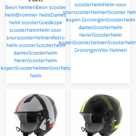
€
104.95
scooterhelm
Helm voor
Beon helmen
Beon scooter
snorscooter
Helmen
Scooter hel
helm
Brommer helm
Dames
kopen Groningen
Scooterhelm
helm scooter
Goedkope
dames
Scooterhelm
scooterhelm
Helm voor
heren
Scooterhelm
snorscooter
Helmen
Retro
kopen
Scooterhelmen
Scooterhel
helm scooter
Scooterhelm
Groningen
Vito Helmen
dames
Scooterhelm
heren
Scooterhelm
kopen
Scooterhelmen
Snorfiets
helm