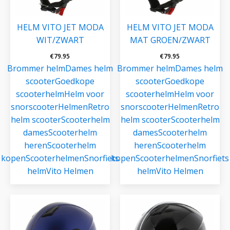
HELM VITO JET MODA
HELM VITO JET MODA
WIT/ZWART
MAT GROEN/ZWART
€
79.95
€
79.95
Brommer helm
Dames helm
Brommer helm
Dames helm
scooter
Goedkope
scooter
Goedkope
scooterhelm
Helm voor
scooterhelm
Helm voor
snorscooter
Helmen
Retro
snorscooter
Helmen
Retro
helm scooter
Scooterhelm
helm scooter
Scooterhelm
dames
Scooterhelm
dames
Scooterhelm
heren
Scooterhelm
heren
Scooterhelm
kopen
Scooterhelmen
Snorfiets
kopen
Scooterhelmen
Snorfiets
helm
Vito Helmen
helm
Vito Helmen