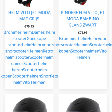
HELM VITO JET MODA
KINDERHELM VITO JET
MAT GRIJS
MODA BAMBINO
GLANS ZWART
€
79.95
Brommer helm
Dames helm
€
79.95
scooter
Goedkope
Brommer helm
Helm voor
scooterhelm
Helm voor
snorscooter
Helmen
Scooterhel
snorscooter
Helmen
Retro
kopen
Scooterhelmen
Vito
helm scooter
Scooterhelm
Helmen
dames
Scooterhelm
heren
Scooterhelm
kopen
Scooterhelmen
Snorfiets
helm
Vito Helmen