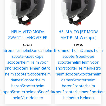
HELM VITO MODA
HELM VITO JET MODA
ZWART - LANG VIZIER
MAT BLAUW (kopie)
€
79.95
€
69.95
Brommer helm
Dames helm
Brommer helm
Dames helm
scooter
Goedkope
scooter
Goedkope
scooterhelm
Helm voor
scooterhelm
Helm voor
snorscooter
Helmen
Retro
snorscooter
Helmen
Retro
helm scooter
Scooterhelm
helm scooter
Scooterhelm
dames
Scooterhelm
dames
Scooterhelm
heren
Scooterhelm
heren
Scooterhelm
kopen
Scooterhelmen
Snorfiets
kopen
Scooterhelmen
Snorfiets
helm
Vito Helmen
helm
Vito Helmen