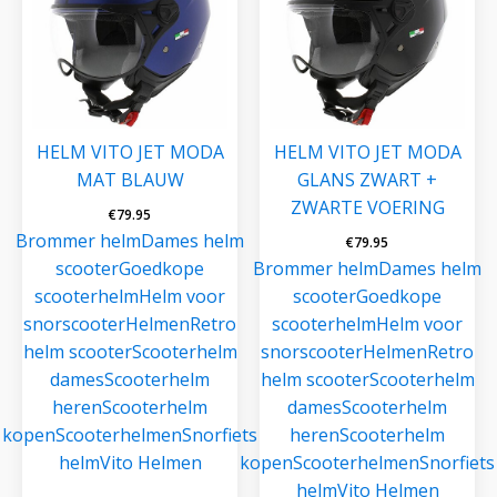
HELM VITO JET MODA
HELM VITO JET MODA
MAT BLAUW
GLANS ZWART +
ZWARTE VOERING
€
79.95
Brommer helm
Dames helm
€
79.95
scooter
Goedkope
Brommer helm
Dames helm
scooterhelm
Helm voor
scooter
Goedkope
snorscooter
Helmen
Retro
scooterhelm
Helm voor
helm scooter
Scooterhelm
snorscooter
Helmen
Retro
dames
Scooterhelm
helm scooter
Scooterhelm
heren
Scooterhelm
dames
Scooterhelm
kopen
Scooterhelmen
Snorfiets
heren
Scooterhelm
helm
Vito Helmen
kopen
Scooterhelmen
Snorfiets
helm
Vito Helmen