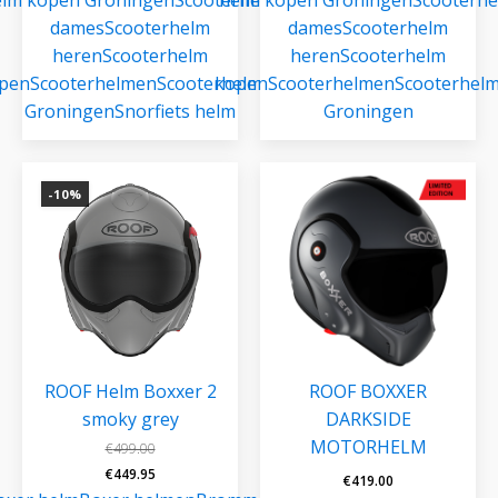
dames
Scooterhelm
dames
Scooterhelm
heren
Scooterhelm
heren
Scooterhelm
pen
Scooterhelmen
Scooterhelmen
kopen
Scooterhelmen
Scooterhel
Groningen
Snorfiets helm
Groningen
-10%
ROOF Helm Boxxer 2
ROOF BOXXER
smoky grey
DARKSIDE
MOTORHELM
€
499.00
Oorspronkelijke
Huidige
€
449.95
€
419.00