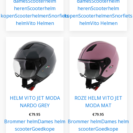
dames
Scooterhelm
dames
Scooterhelm
heren
Scooterhelm
heren
Scooterhelm
kopen
Scooterhelmen
Snorfiets
kopen
Scooterhelmen
Snorfiets
helm
Vito Helmen
helm
Vito Helmen
HELM VITO JET MODA
ROZE HELM VITO JET
NARDO GREY
MODA MAT
€
79.95
€
79.95
Brommer helm
Dames helm
Brommer helm
Dames helm
scooter
Goedkope
scooter
Goedkope