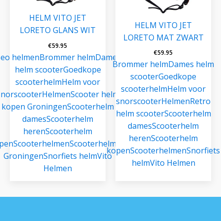
HELM VITO JET
HELM VITO JET
LORETO GLANS WIT
LORETO MAT ZWART
€
59.95
€
59.95
eo helmen
Brommer helm
Dames
Brommer helm
Dames helm
helm scooter
Goedkope
scooter
Goedkope
scooterhelm
Helm voor
scooterhelm
Helm voor
snorscooter
Helmen
Scooter helm
snorscooter
Helmen
Retro
kopen Groningen
Scooterhelm
helm scooter
Scooterhelm
dames
Scooterhelm
dames
Scooterhelm
heren
Scooterhelm
heren
Scooterhelm
pen
Scooterhelmen
Scooterhelmen
kopen
Scooterhelmen
Snorfiets
Groningen
Snorfiets helm
Vito
helm
Vito Helmen
Helmen