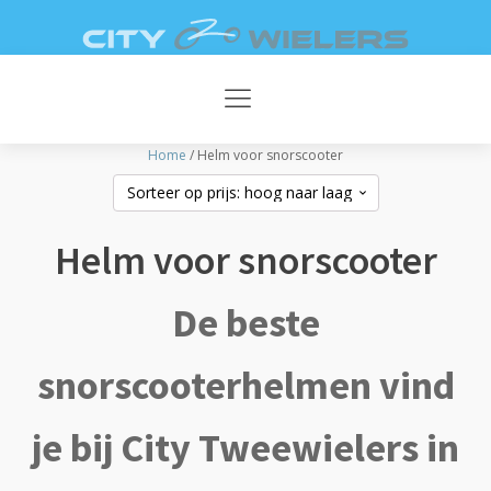
AFSPRAAK
DIRECT
MAKEN
CONTACT
V
Home
/ Helm voor snorscooter
Helm voor snorscooter
De beste
snorscooterhelmen vind
je bij City Tweewielers in