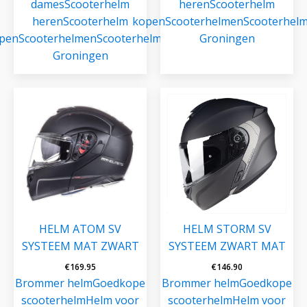
dames
Scooterhelm
heren
Scooterhelm
heren
Scooterhelm
kopen
Scooterhelmen
Scooterhel
pen
Scooterhelmen
Scooterhelmen
Groningen
Groningen
HELM ATOM SV
HELM STORM SV
SYSTEEM MAT ZWART
SYSTEEM ZWART MAT
€
169.95
€
146.90
Brommer helm
Goedkope
Brommer helm
Goedkope
scooterhelm
Helm voor
scooterhelm
Helm voor