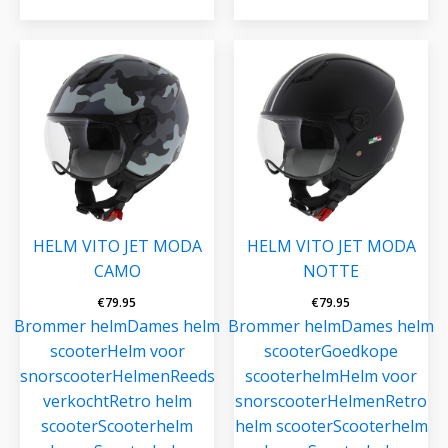
HELM VITO JET MODA
HELM VITO JET MODA
CAMO
NOTTE
€
79.95
€
79.95
Brommer helm
Dames helm
Brommer helm
Dames helm
scooter
Helm voor
scooter
Goedkope
snorscooter
Helmen
Reeds
scooterhelm
Helm voor
verkocht
Retro helm
snorscooter
Helmen
Retro
scooter
Scooterhelm
helm scooter
Scooterhelm