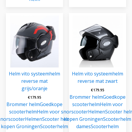
Helm vito systeemhelm
Helm vito systeemhelm
reverse mat
reverse mat zwart
grijs/oranje
€
179.95
Brommer helm
Goedkope
€
179.95
Brommer helm
Goedkope
scooterhelm
Helm voor
scooterhelm
Helm voor
snorscooter
Helmen
Scooter hel
snorscooter
Helmen
Scooter helm
kopen Groningen
Scooterhelm
kopen Groningen
Scooterhelm
dames
Scooterhelm