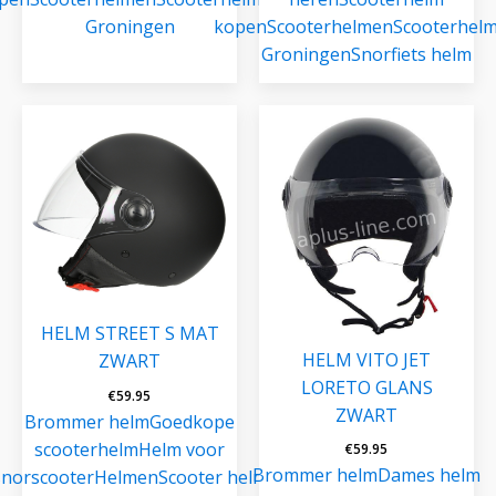
Groningen
kopen
Scooterhelmen
Scooterhel
Groningen
Snorfiets helm
HELM STREET S MAT
HELM VITO JET
ZWART
LORETO GLANS
€
59.95
ZWART
Brommer helm
Goedkope
scooterhelm
Helm voor
€
59.95
Brommer helm
Dames helm
snorscooter
Helmen
Scooter helm