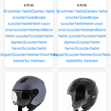
€
79.95
€
79.95
Brommer helm
Dames helm
Brommer helm
Dames helm
scooter
Goedkope
scooter
Goedkope
scooterhelm
Helm voor
scooterhelm
Helm voor
snorscooter
Helmen
Retro
snorscooter
Helmen
Retro
helm scooter
Scooterhelm
helm scooter
Scooterhelm
dames
Scooterhelm
dames
Scooterhelm
heren
Scooterhelm
heren
Scooterhelm
kopen
Scooterhelmen
Snorfiets
kopen
Scooterhelmen
Snorfiets
helm
Vito Helmen
helm
Vito Helmen