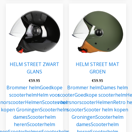
HELM STREET ZWART
HELM STREET MAT
GLANS
GROEN
€
59.95
€
59.95
Brommer helm
Goedkope
Brommer helm
Dames helm
scooterhelm
Helm voor
scooter
Goedkope scooterhelm
He
snorscooter
Helmen
Scooter helm
voor snorscooter
Helmen
Retro h
kopen Groningen
Scooterhelm
scooter
Scooter helm kopen
dames
Scooterhelm
Groningen
Scooterhelm
heren
Scooterhelm
dames
Scooterhelm
pen
Scooterhelmen
Scooterhelmen
heren
Scooterhelm