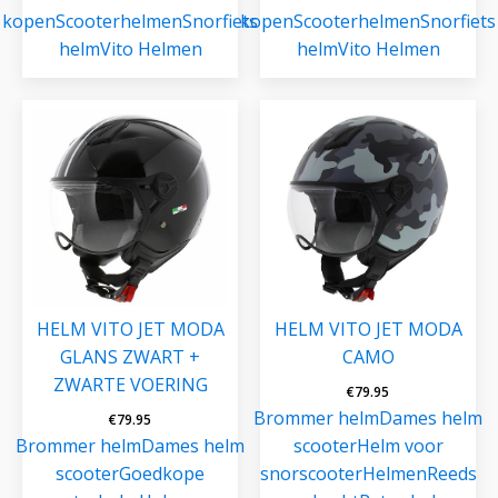
kopen
Scooterhelmen
Snorfiets
kopen
Scooterhelmen
Snorfiets
helm
Vito Helmen
helm
Vito Helmen
HELM VITO JET MODA
HELM VITO JET MODA
GLANS ZWART +
CAMO
ZWARTE VOERING
€
79.95
Brommer helm
Dames helm
€
79.95
Brommer helm
Dames helm
scooter
Helm voor
scooter
Goedkope
snorscooter
Helmen
Reeds