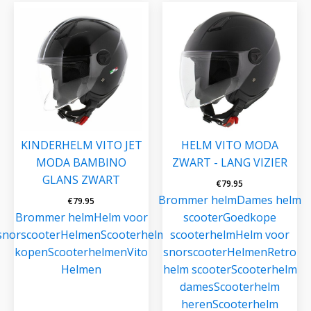
KINDERHELM VITO JET
HELM VITO MODA
MODA BAMBINO
ZWART - LANG VIZIER
GLANS ZWART
€
79.95
Brommer helm
Dames helm
€
79.95
Brommer helm
Helm voor
scooter
Goedkope
snorscooter
Helmen
Scooterhelm
scooterhelm
Helm voor
kopen
Scooterhelmen
Vito
snorscooter
Helmen
Retro
Helmen
helm scooter
Scooterhelm
dames
Scooterhelm
heren
Scooterhelm