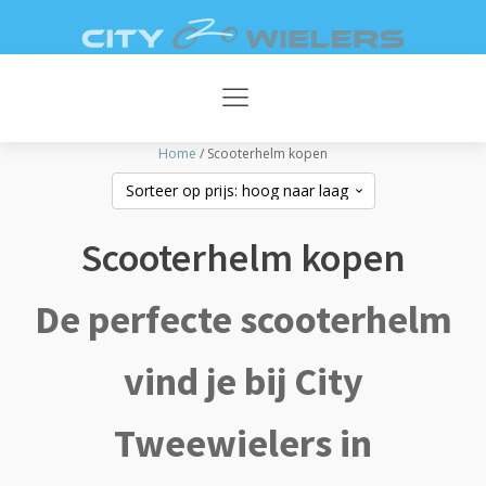
AFSPRAAK
DIRECT
MAKEN
CONTACT
V
Home
/ Scooterhelm kopen
Scooterhelm kopen
De perfecte scooterhelm
vind je bij City
Tweewielers in