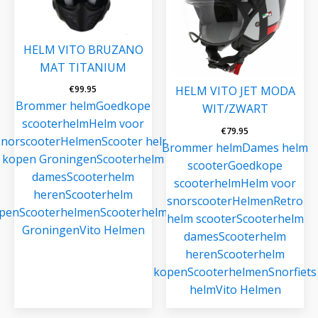
HELM VITO BRUZANO
MAT TITANIUM
€
99.95
HELM VITO JET MODA
Brommer helm
Goedkope
WIT/ZWART
scooterhelm
Helm voor
€
79.95
snorscooter
Helmen
Scooter helm
Brommer helm
Dames helm
kopen Groningen
Scooterhelm
scooter
Goedkope
dames
Scooterhelm
scooterhelm
Helm voor
heren
Scooterhelm
snorscooter
Helmen
Retro
pen
Scooterhelmen
Scooterhelmen
helm scooter
Scooterhelm
Groningen
Vito Helmen
dames
Scooterhelm
heren
Scooterhelm
kopen
Scooterhelmen
Snorfiets
helm
Vito Helmen