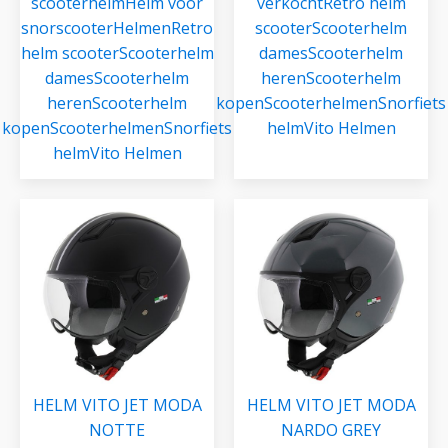
scooterhelm
Helm voor
verkocht
Retro helm
snorscooter
Helmen
Retro
scooter
Scooterhelm
helm scooter
Scooterhelm
dames
Scooterhelm
dames
Scooterhelm
heren
Scooterhelm
heren
Scooterhelm
kopen
Scooterhelmen
Snorfiets
kopen
Scooterhelmen
Snorfiets
helm
Vito Helmen
helm
Vito Helmen
HELM VITO JET MODA
HELM VITO JET MODA
NOTTE
NARDO GREY