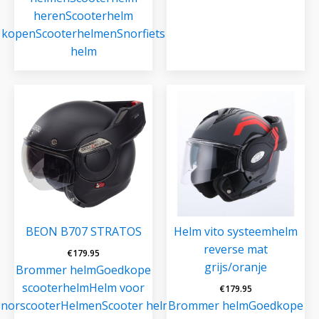
heren
Scooterhelm
kopen
Scooterhelmen
Snorfiets
helm
BEON B707 STRATOS
Helm vito systeemhelm
reverse mat
€
179.95
grijs/oranje
Brommer helm
Goedkope
scooterhelm
Helm voor
€
179.95
snorscooter
Helmen
Scooter helm
Brommer helm
Goedkope