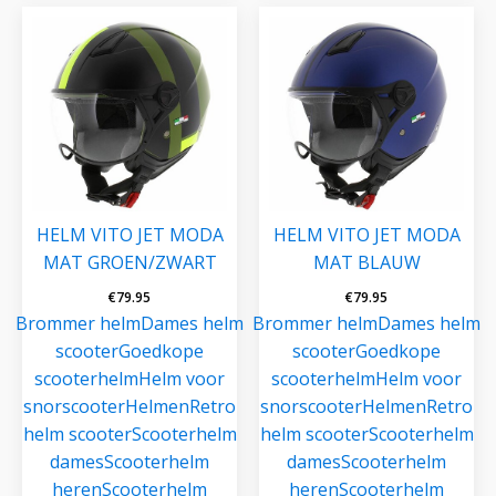
HELM VITO JET MODA
HELM VITO JET MODA
MAT GROEN/ZWART
MAT BLAUW
€
79.95
€
79.95
Brommer helm
Dames helm
Brommer helm
Dames helm
scooter
Goedkope
scooter
Goedkope
scooterhelm
Helm voor
scooterhelm
Helm voor
snorscooter
Helmen
Retro
snorscooter
Helmen
Retro
helm scooter
Scooterhelm
helm scooter
Scooterhelm
dames
Scooterhelm
dames
Scooterhelm
heren
Scooterhelm
heren
Scooterhelm