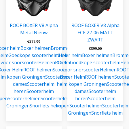
ROOF BOXER V8 Alpha
ROOF BOXER V8 Alpha
Metal Nieuw
ECE 22-06 MATT
ZWART
€
399.00
oxer helm
Boxer helmen
Brommer
€
399.00
helm
Goedkope scooterhelm
boxer helm
Helm
Boxer helmen
Bromm
voor snorscooter
Helmen
ROOF
helm
Goedkope scooterhelm
Hel
Boxer Helm
ROOF helmen
Scooter
voor snorscooter
Helmen
ROOF
lm kopen Groningen
Scooterhelm
Boxer Helm
ROOF helmen
Scoote
dames
Scooterhelm
helm kopen Groningen
Scooterh
heren
Scooterhelm
dames
Scooterhelm
pen
Scooterhelmen
Scooterhelmen
heren
Scooterhelm
Groningen
Snorfiets helm
kopen
Scooterhelmen
Scooterhel
Groningen
Snorfiets helm