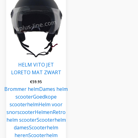
HELM VITO JET
LORETO MAT ZWART
€
59.95
Brommer helm
Dames helm
scooter
Goedkope
scooterhelm
Helm voor
snorscooter
Helmen
Retro
helm scooter
Scooterhelm
dames
Scooterhelm
heren
Scooterhelm