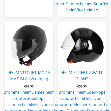
kopen
Scooterhelmen
Snorfiets
helm
Vito Helmen
HELM VITO JET MODA
HELM STREET ZWART
MAT BLAUW (kopie)
GLANS
€
69.95
€
59.95
Brommer helm
Dames helm
Brommer helm
Goedkope
scooter
Goedkope
scooterhelm
Helm voor
scooterhelm
Helm voor
snorscooter
Helmen
Scooter hel
snorscooter
Helmen
Retro
kopen Groningen
Scooterhelm