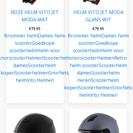
ROZE HELM VITO JET
HELM VITO JET MODA
MODA MAT
GLANS WIT
€
79.95
€
79.95
Brommer helm
Dames helm
Brommer helm
Dames helm
scooter
Goedkope
scooter
Goedkope
scooterhelm
Helm voor
scooterhelm
Helm voor
snorscooter
Helmen
Scooterhelm
snorscooter
Helmen
Retro
dames
Scooterhelm
helm scooter
Scooterhelm
kopen
Scooterhelmen
Snorfiets
dames
Scooterhelm
helm
Vito Helmen
heren
Scooterhelm
kopen
Scooterhelmen
Snorfiets
helm
Vito Helmen