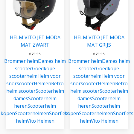
HELM VITO JET MODA
HELM VITO JET MODA
MAT ZWART
MAT GRIJS
€
79.95
€
79.95
Brommer helm
Dames helm
Brommer helm
Dames helm
scooter
Goedkope
scooter
Goedkope
scooterhelm
Helm voor
scooterhelm
Helm voor
snorscooter
Helmen
Retro
snorscooter
Helmen
Retro
helm scooter
Scooterhelm
helm scooter
Scooterhelm
dames
Scooterhelm
dames
Scooterhelm
heren
Scooterhelm
heren
Scooterhelm
kopen
Scooterhelmen
Snorfiets
kopen
Scooterhelmen
Snorfiets
helm
Vito Helmen
helm
Vito Helmen