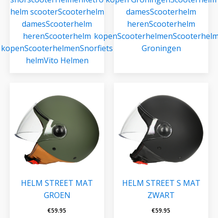
helm scooter
Scooterhelm
dames
Scooterhelm
dames
Scooterhelm
heren
Scooterhelm
heren
Scooterhelm
kopen
Scooterhelmen
Scooterhel
kopen
Scooterhelmen
Snorfiets
Groningen
helm
Vito Helmen
HELM STREET MAT
HELM STREET S MAT
GROEN
ZWART
€
59.95
€
59.95