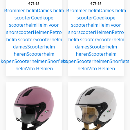
€
79.95
€
79.95
Brommer helm
Dames helm
Brommer helm
Dames helm
scooter
Goedkope
scooter
Goedkope
scooterhelm
Helm voor
scooterhelm
Helm voor
snorscooter
Helmen
Retro
snorscooter
Helmen
Retro
helm scooter
Scooterhelm
helm scooter
Scooterhelm
dames
Scooterhelm
dames
Scooterhelm
heren
Scooterhelm
heren
Scooterhelm
kopen
Scooterhelmen
Snorfiets
kopen
Scooterhelmen
Snorfiets
helm
Vito Helmen
helm
Vito Helmen