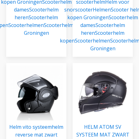
kopen Groningen
Scooterhelm
scooterhelm
Helm voor
dames
Scooterhelm
snorscooter
Helmen
Scooter hel
heren
Scooterhelm
kopen Groningen
Scooterhelm
pen
Scooterhelmen
Scooterhelmen
dames
Scooterhelm
Groningen
heren
Scooterhelm
kopen
Scooterhelmen
Scooterhel
Groningen
Helm vito systeemhelm
HELM ATOM SV
reverse mat zwart
SYSTEEM MAT ZWART