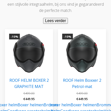
een stijlvolle integraalhelm, bij ons vind je gegarandeerd
de perfecte match.
Lees verder
-10%
-10%
ROOF HELM BOXER 2
ROOF Helm Boxxer 2
GRAPHITE MAT
Petrol-mat
€
499.00
€
499.00
Oorspronkelijke
Huidige
Oorspronkelijke
Huidige
€
449.95
€
449.95
prijs
prijs
prijs
prijs
oxer helm
Boxer helmen
Brommer
boxer helm
Boxer helmen
Bromm
was:
is:
was:
is:
helm
Goedkope scooterhelm
Helm
helm
Goedkope scooterhelm
Hel