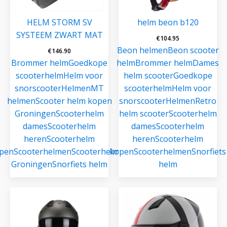
HELM STORM SV
helm beon b120
SYSTEEM ZWART MAT
€
104.95
Beon helmen
Beon scooter
€
146.90
Brommer helm
Goedkope
helm
Brommer helm
Dames
scooterhelm
Helm voor
helm scooter
Goedkope
snorscooter
Helmen
MT
scooterhelm
Helm voor
helmen
Scooter helm kopen
snorscooter
Helmen
Retro
Groningen
Scooterhelm
helm scooter
Scooterhelm
dames
Scooterhelm
dames
Scooterhelm
heren
Scooterhelm
heren
Scooterhelm
pen
Scooterhelmen
Scooterhelmen
kopen
Scooterhelmen
Snorfiets
Groningen
Snorfiets helm
helm